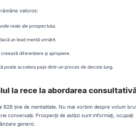
 rămâne valoros:
evoile reale ale prospectului.
 dacă un lead merită urmărit.
a creează diferențiere și apropiere.
ă poate accelera pașii dintr-un proces de decizie lung.
lul la rece la abordarea consultativ
i B2B ține de mentalitate. Nu mai vorbim despre volum bru
ărei conversații. Prospecții de astăzi sunt informați, ocupați
vânzare generic.