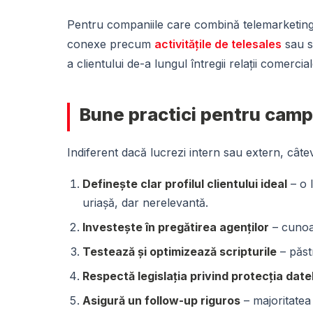
Pentru companiile care combină telemarketing
conexe precum
activitățile de telesales
sau s
a clientului de-a lungul întregii relații comercial
Bune practici pentru camp
Indiferent dacă lucrezi intern sau extern, câte
Definește clar profilul clientului ideal
– o 
uriașă, dar nerelevantă.
Investește în pregătirea agenților
– cunoaș
Testează și optimizează scripturile
– păstr
Respectă legislația privind protecția date
Asigură un follow-up riguros
– majoritatea 