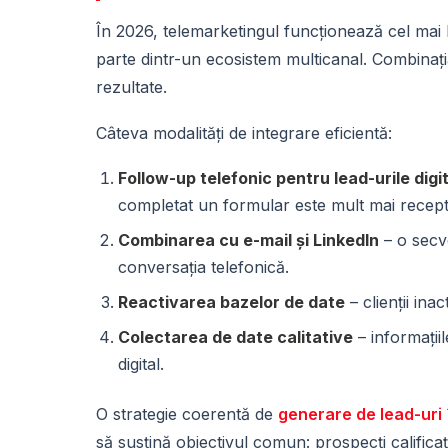
În 2026, telemarketingul funcționează cel mai b
parte dintr-un ecosistem multicanal. Combinați
rezultate.
Câteva modalități de integrare eficientă:
Follow-up telefonic pentru lead-urile digi
completat un formular este mult mai recept
Combinarea cu e-mail și LinkedIn
– o secv
conversația telefonică.
Reactivarea bazelor de date
– clienții ina
Colectarea de date calitative
– informații
digital.
O strategie coerentă de
generare de lead-uri
să susțină obiectivul comun: prospecți calificaț