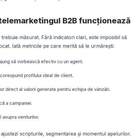
ă telemarketingul B2B funcționează
 trebuie măsurat. Fără indicatori clari, este imposibil să
ocat. Iată metricile pe care merită să le urmărești:
i ajung să vorbească efectiv cu un agent.
corespund profilului ideal de client.
or direct al valorii generate pentru echipa de vânzări.
că a campaniei.
 asupra veniturilor.
 ajustezi scripturile, segmentarea și momentul apelurilor.