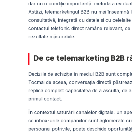
dar cu o condiție importantă: metoda a evoluat
Astăzi, telemarketingul B2B nu mai înseamnă l
consultativă, integrată cu datele și cu celelalt
contactul telefonic direct rămâne relevant, ce
rezultate măsurabile.
De ce telemarketing B2B r
Deciziile de achiziție în mediul B2B sunt comple
Tocmai de aceea, conversația directă păstreaz
replica complet: capacitatea de a asculta, de a
primul contact.
În contextul saturării canalelor digitale, un ap
ce inbox-urile companiilor sunt aglomerate cu 
persoanei potrivite, poate deschide oportunităț