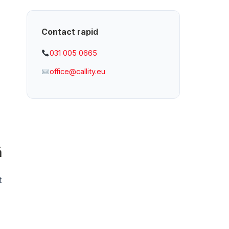
Contact rapid
031 005 0665
office@callity.eu
ă
t