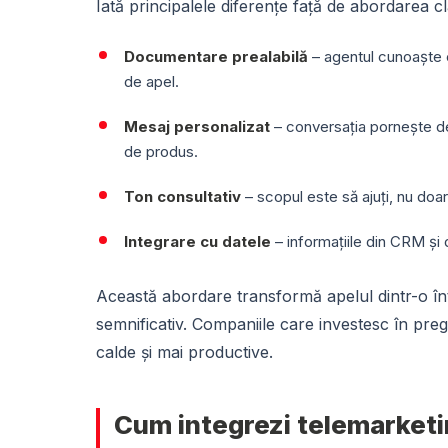
Iată principalele diferențe față de abordarea cl
Documentare prealabilă
– agentul cunoaște c
de apel.
Mesaj personalizat
– conversația pornește de 
de produs.
Ton consultativ
– scopul este să ajuți, nu doar
Integrare cu datele
– informațiile din CRM și 
Această abordare transformă apelul dintr-o într
semnificativ. Companiile care investesc în preg
calde și mai productive.
Cum integrezi telemarketin