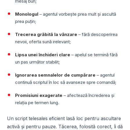
mesaj bun;
Monologul
– agentul vorbește prea mult și ascultă
prea puțin;
Trecerea grăbită la vânzare
– fără descoperirea
nevoii, oferta sună irelevant;
Lipsa unei închideri clare
– apelul se termină fără
un pas următor stabilit;
Ignorarea semnalelor de cumpărare
– agentul
continuă scriptul în loc să avanseze spre comandă;
Promisiuni exagerate
– afectează încrederea și
relația pe termen lung.
Un script telesales eficient lasă loc pentru ascultare
activă și pentru pauze. Tăcerea, folosită corect, îi dă