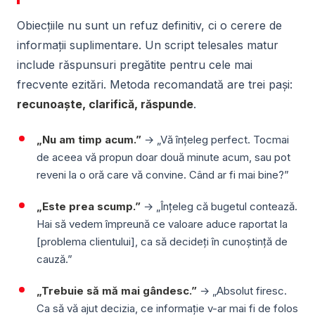
Obiecțiile nu sunt un refuz definitiv, ci o cerere de
informații suplimentare. Un script telesales matur
include răspunsuri pregătite pentru cele mai
frecvente ezitări. Metoda recomandată are trei pași:
recunoaște, clarifică, răspunde
.
„Nu am timp acum.”
→ „Vă înțeleg perfect. Tocmai
de aceea vă propun doar două minute acum, sau pot
reveni la o oră care vă convine. Când ar fi mai bine?”
„Este prea scump.”
→ „Înțeleg că bugetul contează.
Hai să vedem împreună ce valoare aduce raportat la
[problema clientului], ca să decideți în cunoștință de
cauză.”
„Trebuie să mă mai gândesc.”
→ „Absolut firesc.
Ca să vă ajut decizia, ce informație v-ar mai fi de folos