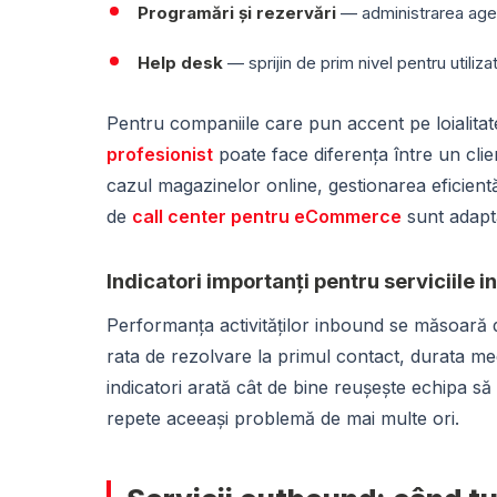
Programări și rezervări
— administrarea agen
Help desk
— sprijin de prim nivel pentru utilizato
Pentru companiile care pun accent pe loialitate
profesionist
poate face diferența între un clie
cazul magazinelor online, gestionarea eficientă 
de
call center pentru eCommerce
sunt adapta
Indicatori importanți pentru serviciile 
Performanța activităților inbound se măsoară d
rata de rezolvare la primul contact, durata medie 
indicatori arată cât de bine reușește echipa să
repete aceeași problemă de mai multe ori.