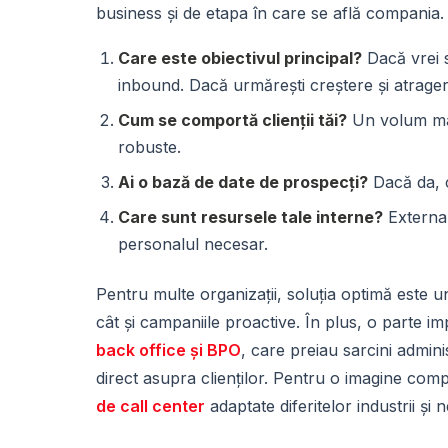
business și de etapa în care se află compania. 
Care este obiectivul principal?
Dacă vrei să
inbound. Dacă urmărești creștere și atragere
Cum se comportă clienții tăi?
Un volum mare
robuste.
Ai o bază de date de prospecți?
Dacă da, c
Care sunt resursele tale interne?
External
personalul necesar.
Pentru multe organizații, soluția optimă este un
cât și campaniile proactive. În plus, o parte imp
back office și BPO
, care preiau sarcini admini
direct asupra clienților. Pentru o imagine comp
de call center
adaptate diferitelor industrii și n