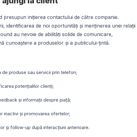
ajungi la client
d presupun inițierea contactului de către companie.
, identificarea de noi oportunități și menținerea unei relații
tbound au nevoie de abilități solide de comunicare,
nă cunoaștere a produselor și a publicului-țintă.
e produse sau servicii prin telefon;
icarea potențialilor clienți;
dback și informații despre piață;
r inactivi și promovarea ofertelor;
r și follow-up după interacțiuni anterioare.