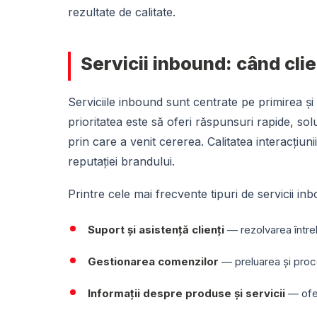
rezultate de calitate.
Servicii inbound: când clie
Serviciile inbound sunt centrate pe primirea și ge
prioritatea este să oferi răspunsuri rapide, sol
prin care a venit cererea. Calitatea interacțiuni
reputației brandului.
Printre cele mai frecvente tipuri de servicii i
Suport și asistență clienți
— rezolvarea întrebă
Gestionarea comenzilor
— preluarea și proce
Informații despre produse și servicii
— oferi