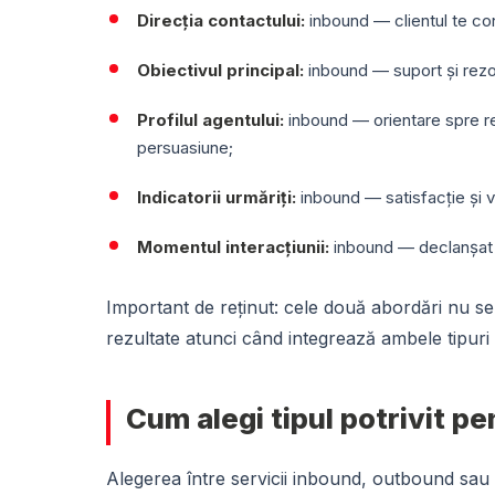
Direcția contactului:
inbound — clientul te co
Obiectivul principal:
inbound — suport și rezo
Profilul agentului:
inbound — orientare spre re
persuasiune;
Indicatorii urmăriți:
inbound — satisfacție și 
Momentul interacțiunii:
inbound — declanșat d
Important de reținut: cele două abordări nu s
rezultate atunci când integrează ambele tipuri de 
Cum alegi tipul potrivit pe
Alegerea între servicii inbound, outbound sau 