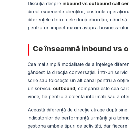
Discuția despre
inbound vs outbound call ce
direct experiența clienților, costurile operațion
diferențele dintre cele două abordări, când să f
pentru un impact maxim asupra business-ului 
Ce înseamnă inbound vs o
Cea mai simplă modalitate de a înțelege difere
gândești la direcția conversației. Într-un servic
scrie sau folosește un alt canal pentru a obțin
un serviciu
outbound
, compania este cea care 
vinde, fie pentru a colecta informații sau a ofe
Această diferență de direcție atrage după sine 
indicatorilor de performanță urmăriți și a teh
gestiona ambele tipuri de activități, dar fiecare