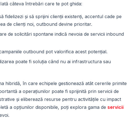
Iată câteva întrebări care te pot ghida:
 fidelizezi și să sprijini clienții existenți, accentul cade pe
a de clienți noi, outbound devine prioritar.
 de solicitări spontane indică nevoia de servicii inbound
ampaniile outbound pot valorifica acest potențial.
izarea poate fi soluția când nu ai infrastructura sau
a hibridă, în care echipele gestionează atât cererile primite
ortantă a operațiunilor poate fi sprijinită prin servicii de
strative și eliberează resurse pentru activitățile cu impact
letă a opțiunilor disponibile, poți explora gama de
servicii
evoi.