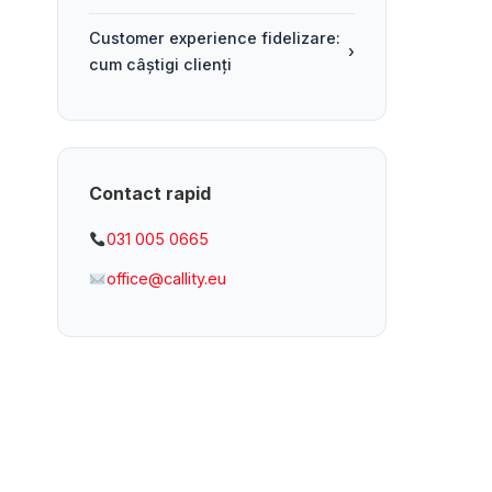
Customer experience fidelizare:
›
cum câștigi clienți
Contact rapid
031 005 0665
office@callity.eu