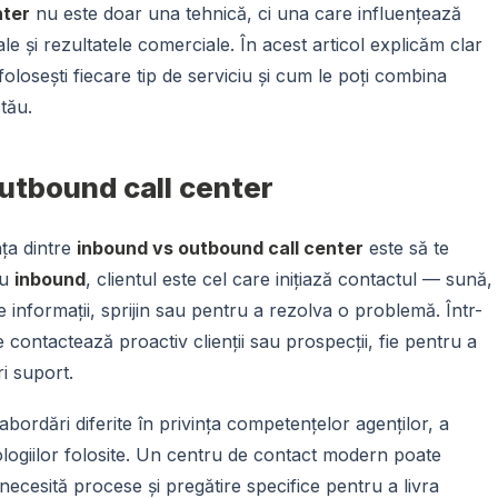
nter
nu este doar una tehnică, ci una care influențează
ale și rezultatele comerciale. În acest articol explicăm clar
olosești fiecare tip de serviciu și cum le poți combina
tău.
utbound call center
nța dintre
inbound vs outbound call center
este să te
iu
inbound
, clientul este cel care inițiază contactul — sună,
e informații, sprijin sau pentru a rezolva o problemă. Într-
contactează proactiv clienții sau prospecții, fie pentru a
ri suport.
abordări diferite în privința competențelor agenților, a
nologiilor folosite. Un centru de contact modern poate
 necesită procese și pregătire specifice pentru a livra