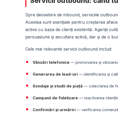
Servicii outbound: când tu 
Spre deosebire de inbound, serviciile outboun
Acestea sunt esențiale pentru creșterea afacerii
active cu baza de clienți existentă. Agenții ou
persuasiune și ascultare activă, dar și de o bu
Cele mai relevante servicii outbound includ:
Vânzări telefonice
— promovarea și vânzarea d
Generarea de lead-uri
— identificarea și calif
Sondaje și studii de piață
— colectarea de fee
Campanii de fidelizare
— reactivarea cliențilo
Confirmări și urmăriri
— verificarea comenzilo