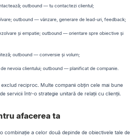
ntactează; outbound — tu contactezi clientul;
lvare; outbound — vânzare, generare de lead-uri, feedback;
zolvare și empatie; outbound — orientare spre obiective și
viteză; outbound — conversie și volum;
e nevoia clientului; outbound — planificat de companie.
e exclud reciproc. Multe companii obțin cele mai bune
servicii într-o strategie unitară de relații cu clienții.
ntru afacerea ta
o combinație a celor două depinde de obiectivele tale de