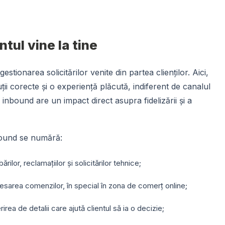
ntul vine la tine
stionarea solicitărilor venite din partea clienților. Aici,
uții corecte și o experiență plăcută, indiferent de canalul
i inbound are un impact direct asupra fidelizării și a
nbound se numără:
rilor, reclamațiilor și solicitărilor tehnice;
sarea comenzilor, în special în zona de comerț online;
rea de detalii care ajută clientul să ia o decizie;