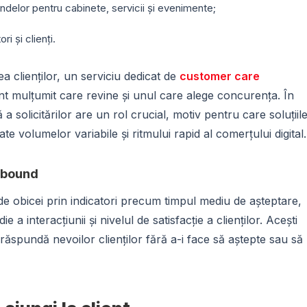
delor pentru cabinete, servicii și evenimente;
ri și clienți.
a clienților, un serviciu dedicat de
customer care
nt mulțumit care revine și unul care alege concurența. În
a solicitărilor are un rol crucial, motiv pentru care soluțiil
te volumelor variabile și ritmului rapid al comerțului digital.
inbound
e obicei prin indicatori precum timpul mediu de așteptare,
a interacțiunii și nivelul de satisfacție a clienților. Acești
 răspundă nevoilor clienților fără a-i face să aștepte sau să