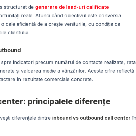
es structurat de
generare de lead-uri calificate
tunități reale. Atunci când obiectivul este conversia
o cale eficientă de a crește veniturile, cu condiția ca
le clientului.
outbound
ă spre indicatori precum numărul de contacte realizate, rata
nerate și valoarea medie a vânzărilor. Aceste cifre reflectă
tactare în rezultate comerciale concrete.
enter: principalele diferențe
vești diferențele dintre
inbound vs outbound call center
î