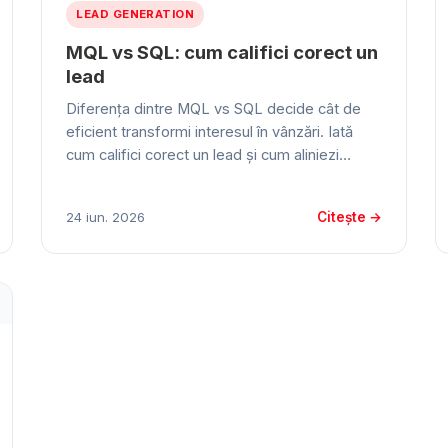
LEAD GENERATION
MQL vs SQL: cum califici corect un
lead
Diferența dintre MQL vs SQL decide cât de
eficient transformi interesul în vânzări. Iată
cum califici corect un lead și cum aliniezi…
Citește →
24 iun. 2026