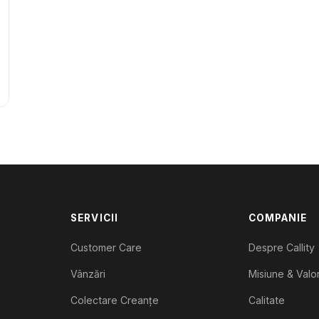
SERVICII
COMPANIE
Customer Care
Despre Callity
Vânzări
Misiune & Valor
Colectare Creanțe
Calitate