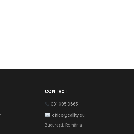
CONTACT
031 005 0665
i
office@callity.eu
București, România