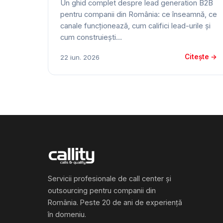
Un ghid complet despre lead generation B2B
pentru companii din România: ce înseamnă, ce
canale funcționează, cum califici lead-urile și
cum construiești…
Citește →
22 iun. 2026
Servicii profesionale de call center și
outsourcing pentru companii din
România. Peste 20 de ani de experiență
în domeniu.