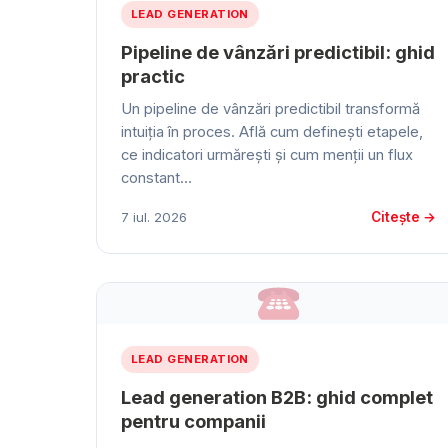
LEAD GENERATION
Pipeline de vânzări predictibil: ghid
practic
Un pipeline de vânzări predictibil transformă
intuiția în proces. Află cum definești etapele,
ce indicatori urmărești și cum menții un flux
constant…
Citește →
7 iul. 2026
LEAD GENERATION
Lead generation B2B: ghid complet
pentru companii