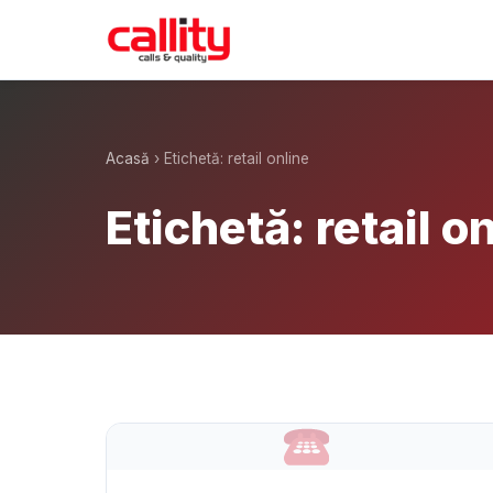
Acasă
› Etichetă: retail online
Etichetă: retail o